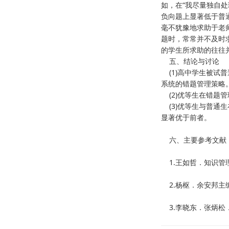
如，在“我尽量独自
负向题上显著低于普
毫不犹豫地求助于老
题时，常常并不及时
的学生所求助的往往
五、结论与讨论
(1)高中学生被试
系统的错题管理策略
(2)优等生在错题
(3)优等生与普通
显著优于前者。
六、主要参考文献
1.王如哲．知识管
2.杨枢．余安邦主编
3.李晓东．张炳松．