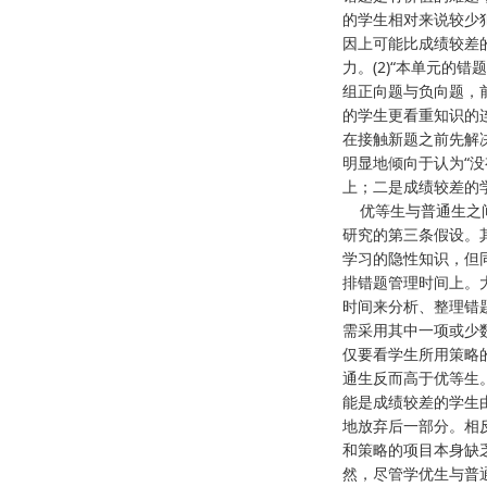
的学生相对来说较少犯
因上可能比成绩较差
力。(2)“本单元的
组正向题与负向题，
的学生更看重知识的
在接触新题之前先解
明显地倾向于认为“
上；二是成绩较差的
优等生与普通生之间
研究的第三条假设。
学习的隐性知识，但
排错题管理时间上。
时间来分析、整理错
需采用其中一项或少
仅要看学生所用策略
通生反而高于优等生
能是成绩较差的学生由
地放弃后一部分。相
和策略的项目本身缺
然，尽管学优生与普