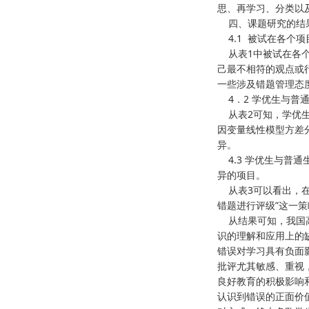
思、再学习、分类以
四、课题研究的结
4.1 被试在各个项
从表1中被试在各个
己最不相符的观点或行
一些涉及错题管理态
4．2 学优生与普
从表2可知，学优生
因变量线性模型方差
异。
4.3 学优生与普
异的项目。
从表3可以看出，在
错题进行评级”这一
从结果可知，我国高
识的理解和应用上的
错误对学习具有负面
批评尤其敏感、重视
良好教育的积极影响
认识到错误的正面价