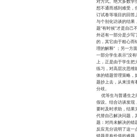
对方式。绝大多数学
想不通而感到难受，
订试卷等项目的回答
与个别化访谈的结果
题“有时候”才是自
外还有一部分是少写
的，其它由于粗心而
理的解释” ；另一方
一部分学生表示“没有
上，正是由于学生把
练习，对高层次思维
体的错题管理策略，
题抄上去，从来没有看
分歧。
优等生与普通生之间
假设。结合访谈发现
要时及时求助，结果
代替自己解决问题，
题：对尚未解决的错
反应充分说明了这一
错题是有价值的难题